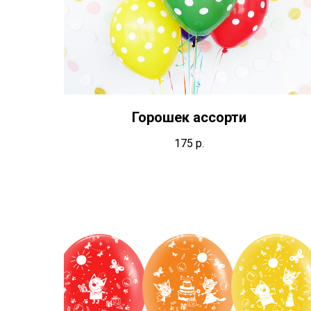
Горошек ассорти
175
р.