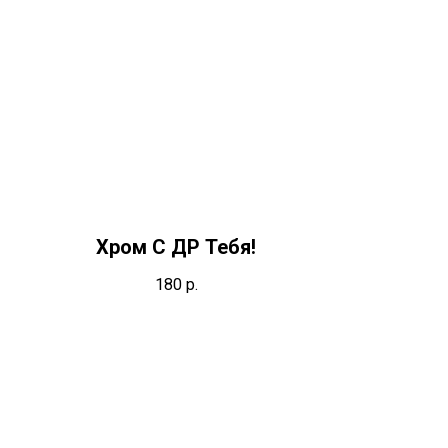
Хром С ДР Тебя!
180
р.